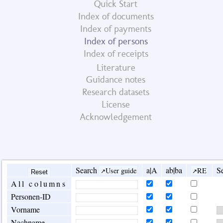
Quick Start
Index of documents
Index of payments
Index of persons
Index of receipts
Literature
Guidance notes
Research datasets
License
Acknowledgement
Search
a|A
ab|ba
Se
User guide
RE
All columns
Personen-ID
Vorname
Nachname