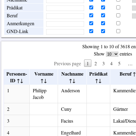
Prädikat
Beruf
Anmerkungen
GND-Link
Showing 1 to 10 of 3618 ent
Show
entries
Previous page
1
2
3
4
5
…
Personen-
Vorname
Nachname
Prädikat
Beruf
ID
1
Philipp
Anderson
Kammerdie
Jacob
2
Cuny
Gärtner
3
Facius
Lakai/Dien
4
Engelhard
Kammerdie