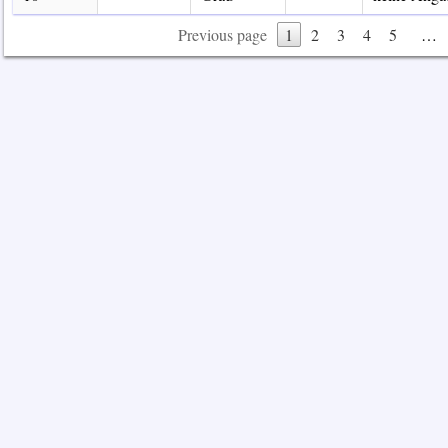
Previous page
1
2
3
4
5
…