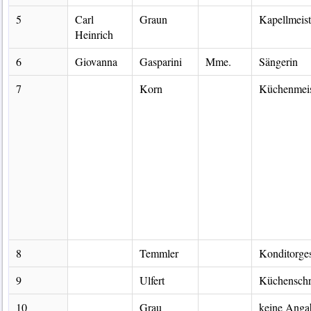
5
Carl
Graun
Kapellmeist
Heinrich
6
Giovanna
Gasparini
Mme.
Sängerin
7
Korn
Küchenmeis
8
Temmler
Konditorges
9
Ulfert
Küchenschr
10
Grau
keine Anga