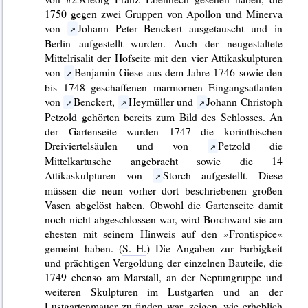
1750 gegen zwei Gruppen von Apollon und Minerva
von
Johann Peter Benckert ausgetauscht und in
Berlin aufgestellt wurden. Auch der neugestaltete
Mittelrisalit der Hofseite mit den vier Attikaskulpturen
von
Benjamin Giese aus dem Jahre 1746 sowie den
bis 1748 geschaffenen marmornen Eingangsatlanten
von
Benckert,
Heymüller und
Johann Christoph
Petzold gehörten bereits zum Bild des Schlosses. An
der Gartenseite wurden 1747 die korinthischen
Dreiviertelsäulen und von
Petzold die
Mittelkartusche angebracht sowie die 14
Attikaskulpturen von
Storch aufgestellt. Diese
müssen die neun vorher dort beschriebenen großen
Vasen abgelöst haben. Obwohl die Gartenseite damit
noch nicht abgeschlossen war, wird Borchward sie am
ehesten mit seinem Hinweis auf den »Frontispice«
gemeint haben. (
S. H.
) Die Angaben zur Farbigkeit
und prächtigen Vergoldung der einzelnen Bauteile, die
1749 ebenso am Marstall, an der Neptungruppe und
weiteren Skulpturen im Lustgarten und an der
Lustgartenmauer zu finden war, zeigen, wie erheblich