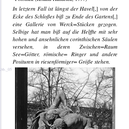
In letztern Fall ist längst der Havel
von der
[,]
Ecke des Schloßes biß zu Ende des Gartens
[,]
eine
Gallerie
von Werck=Stücken gezogen.
Selbige hat man biß auf die Helffte mit sehr
hohen und ansehnlichen
corinthi
schen Säulen
versehen, in deren Zwischen=Raum
See=Götter, römische= Ringer und andere
Positur
en in riesenförmiger= Größe stehen.