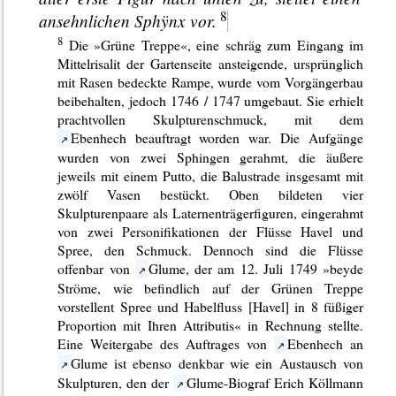
ansehnlichen
Sphÿnx
vor.
Die »Grüne Treppe«, eine schräg zum Eingang im
Mittelrisalit der Gartenseite ansteigende, ursprünglich
mit Rasen bedeckte Rampe, wurde vom Vorgängerbau
beibehalten, jedoch 1746 / 1747 umgebaut. Sie erhielt
prachtvollen Skulpturenschmuck, mit dem
Ebenhech beauftragt worden war. Die Aufgänge
wurden von zwei Sphingen gerahmt, die äußere
jeweils mit einem Putto, die Balustrade insgesamt mit
zwölf Vasen bestückt. Oben bildeten vier
Skulpturenpaare als Laternenträgerfiguren, eingerahmt
von zwei Personifikationen der Flüsse Havel und
Spree, den Schmuck. Dennoch sind die Flüsse
offenbar von
Glume, der am 12. Juli 1749 »beyde
Ströme, wie befindlich auf der Grünen Treppe
vorstellent Spree und Habelfluss
[Havel]
in 8 füßiger
Proportion mit Ihren Attributis« in Rechnung stellte.
Eine Weitergabe des Auftrages von
Ebenhech an
Glume ist ebenso denkbar wie ein Austausch von
Skulpturen, den der
Glume-Biograf Erich Köllmann