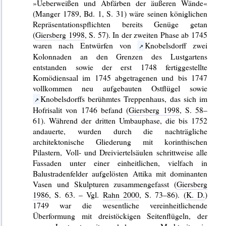
»Ueberweißen und Abfärben der äußeren Wände«
(Manger 1789, Bd. 1, S. 31) wäre seinen königlichen
Repräsentationspflichten bereits Genüge getan
(
Giersberg 1998
, S. 57). In der zweiten Phase ab 1745
waren nach Entwürfen von
Knobelsdorff zwei
Kolonnaden an den Grenzen des Lustgartens
entstanden sowie der erst 1748 fertiggestellte
Komödiensaal im 1745 abgetragenen und bis 1747
vollkommen neu aufgebauten Ostflügel sowie
Knobelsdorffs berühmtes Treppenhaus, das sich im
Hofrisalit von 1746 befand (
Giersberg 1998
, S. 58–
61). Während der dritten Umbauphase, die bis 1752
andauerte, wurden durch die nachträgliche
architektonische Gliederung mit korinthischen
Pilastern, Voll- und Dreiviertelsäulen schrittweise alle
Fassaden unter einer einheitlichen, vielfach in
Balustradenfelder aufgelösten Attika mit dominanten
Vasen und Skulpturen zusammengefasst (
Giersberg
1986
, S. 63. – Vgl.
Rahn 2000
, S. 73–86). (
K. D.
)
1749 war die wesentliche vereinheitlichende
Überformung mit dreistöckigen Seitenflügeln, der