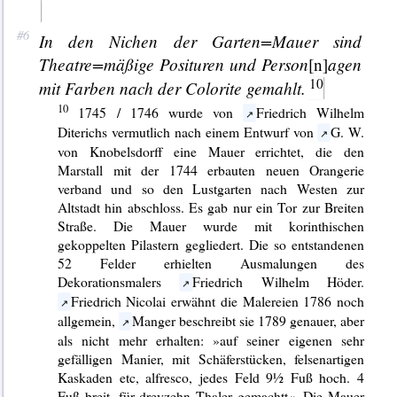
In den
Nichen
der Garten=Mauer sind
Theatre=
mäßige
Positu
ren und
Person
agen
[n]
mit Farben nach der
Colorite
gemahlt.
1745 / 1746 wurde von
Friedrich Wilhelm
Diterichs vermutlich nach einem Entwurf von
G. W.
von Knobelsdorff eine Mauer errichtet, die den
Marstall mit der 1744 erbauten neuen Orangerie
verband und so den Lustgarten nach Westen zur
Altstadt hin abschloss. Es gab nur ein Tor zur Breiten
Straße. Die Mauer wurde mit korinthischen
gekoppelten Pilastern gegliedert. Die so entstandenen
52 Felder erhielten Ausmalungen des
Dekorationsmalers
Friedrich Wilhelm Höder.
Friedrich Nicolai erwähnt die Malereien 1786 noch
allgemein,
Manger beschreibt sie 1789 genauer, aber
als nicht mehr erhalten: »auf seiner eigenen sehr
gefälligen Manier, mit Schäferstücken, felsenartigen
Kaskaden etc, alfresco, jedes Feld 9½ Fuß hoch. 4
Fuß breit, für dreyzehn Thaler gemachtt«. Die Mauer