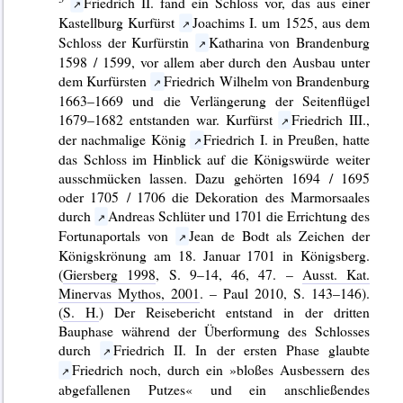
Friedrich II. fand ein Schloss vor, das aus einer
Kastellburg Kurfürst
Joachims I. um 1525, aus dem
Schloss der Kurfürstin
Katharina von Brandenburg
1598 / 1599, vor allem aber durch den Ausbau unter
dem Kurfürsten
Friedrich Wilhelm von Brandenburg
1663–1669 und die Verlängerung der Seitenflügel
1679–1682 entstanden war. Kurfürst
Friedrich III.,
der nachmalige König
Friedrich I. in Preußen, hatte
das Schloss im Hinblick auf die Königswürde weiter
ausschmücken lassen. Dazu gehörten 1694 / 1695
oder 1705 / 1706 die Dekoration des Marmorsaales
durch
Andreas Schlüter und 1701 die Errichtung des
Fortunaportals von
Jean de Bodt als Zeichen der
Königskrönung am 18. Januar 1701 in Königsberg.
(
Giersberg 1998
, S. 9–14, 46, 47. –
Ausst. Kat.
Minervas Mythos, 2001
. – Paul 2010, S. 143–146).
(
S. H.
) Der Reisebericht entstand in der dritten
Bauphase während der Überformung des Schlosses
durch
Friedrich II. In der ersten Phase glaubte
Friedrich noch, durch ein »bloßes Ausbessern des
abgefallenen Putzes« und ein anschließendes