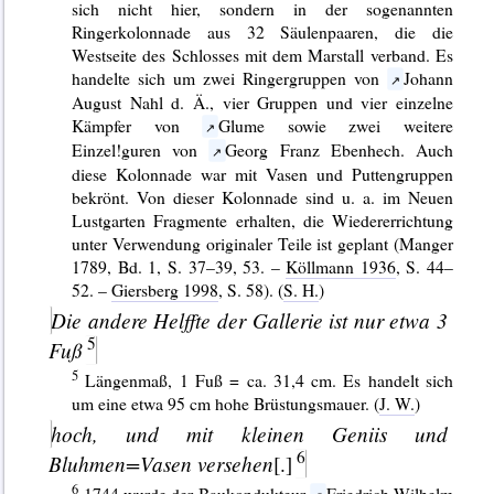
sich nicht hier, sondern in der sogenannten
Ringerkolonnade aus 32 Säulenpaaren, die die
Westseite des Schlosses mit dem Marstall verband. Es
handelte sich um zwei Ringergruppen von
Johann
August Nahl d. Ä., vier Gruppen und vier einzelne
Kämpfer von
Glume sowie zwei weitere
Einzel!guren von
Georg Franz Ebenhech. Auch
diese Kolonnade war mit Vasen und Puttengruppen
bekrönt. Von dieser Kolonnade sind u. a. im Neuen
Lustgarten Fragmente erhalten, die Wiedererrichtung
unter Verwendung originaler Teile ist geplant (Manger
1789, Bd. 1, S. 37–39, 53. –
Köllmann 1936
, S. 44–
52. –
Giersberg 1998
, S. 58). (
S. H.
)
Die andere Helffte der
Gallerie
ist nur etwa 3
Fuß
Längenmaß, 1 Fuß = ca. 31,4 cm. Es handelt sich
um eine etwa 95 cm hohe Brüstungsmauer. (
J. W.
)
hoch, und mit kleinen
Geniis
und
Bluhmen=
Vasen
versehen
[.]
1744 wurde der Baukondukteur
Friedrich Wilhelm