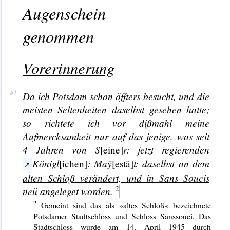
Augenschein
genommen
Vorerinnerung
Da ich Potsdam schon öffters besucht, und die
meisten Seltenheiten daselbst gesehen hatte;
so richtete ich vor dißmahl meine
Aufmercksamkeit nur auf das jenige, was seit
4 Jahren von S
r: jetzt regierenden
[eine]
Königl
: Maÿ
t: daselbst
an dem
[ichen]
[estä]
alten Schloß verändert, und in
Sans Soucis
neü angeleget worden
.
Gemeint sind das als »altes Schloß« bezeichnete
Potsdamer Stadtschloss und Schloss Sanssouci. Das
Stadtschloss wurde am 14. April 1945 durch