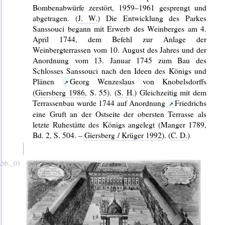
Bombenabwürfe zerstört, 1959–1961 gesprengt und
abgetragen. (
J. W.
) Die Entwicklung des Parkes
Sanssouci begann mit Erwerb des Weinberges am 4.
April 1744, dem Befehl zur Anlage der
Weinbergterrassen vom 10. August des Jahres und der
Anordnung vom 13. Januar 1745 zum Bau des
Schlosses Sanssouci nach den Ideen des Königs und
Plänen
Georg Wenzeslaus von Knobelsdorffs
(
Giersberg 1986
, S. 55). (
S. H.
) Gleichzeitig mit dem
Terrassenbau wurde 1744 auf Anordnung
Friedrichs
eine Gruft an der Ostseite der obersten Terrasse als
letzte Ruhestätte des Königs angelegt (Manger 1789,
Bd. 2, S. 504. –
Giersberg / Krüger 1992
). (
C. D.
)