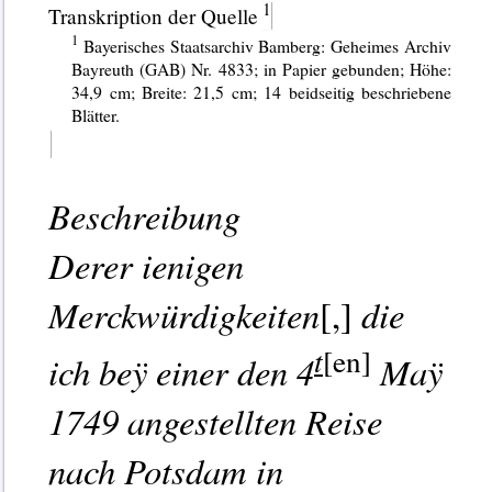
Transkription der Quelle
Bayerisches Staatsarchiv Bamberg: Geheimes Archiv
Bayreuth (GAB) Nr. 4833; in Papier gebunden; Höhe:
34,9 cm; Breite: 21,5 cm; 14 beidseitig beschriebene
Blätter.
Beschreibung
Derer ienigen
Merckwürdigkeiten
die
[,]
t
[en]
ich beÿ einer den 4
Maÿ
1749 angestellten Reise
nach Potsdam in