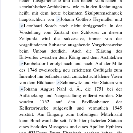
neuen Lustgartenseite und den neuen Marktseiten in
»corinthischer Architektur«, wie es in den Rechnungen
heißt, mit dem heute bekannten Skulpturenschmuck
hauptsächlich von
Johann Gottlieb Heymüller und
Leonhard Storch noch nicht fertiggestellt. In der
Vorstellung vom Zustand des Schlosses zu diesem
Zeitpunkt wird die sukzessive, immer von der
vorgefundenen Substanz ausgehende Vorgehensweise
beim Umbau deutlich. Auch die Klärung des
Entwurfes zwischen dem König und dem Architekten
Knobelsdorff erfolgt nach und nach: Auf der Mitte
des 1746 zweistöckig neu errichteten Ostflügels zum
Innenhof hin befanden sich zunächst acht kleine Vasen
von dem Bildhauer
Schönewitz und vier Statuen von
Johann August Nahl d. Ä., die 1751 bei der
Aufstockung und Neugestaltung entfernt wurden. Sie
wurden 1752 auf den Pavillonbauten der
Kellertorbrücke aufgestellt und vermutlich 1945
zerstört. Am Eingang zum hofseitigen Mittelrisalit
kann Borchward die seit 1746 hier plazierten Statuen
eines Herkules Musagetes und eines Apollon Pythicos
von #23Georg Franz Ebenhech gesehen haben, die