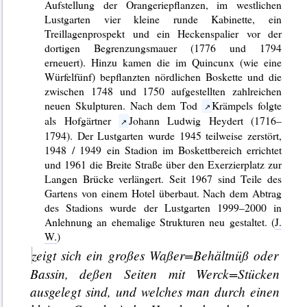
Aufstellung der Orangeriepflanzen, im westlichen
Lustgarten vier kleine runde Kabinette, ein
Treillagenprospekt und ein Heckenspalier vor der
dortigen Begrenzungsmauer (1776 und 1794
erneuert). Hinzu kamen die im Quincunx (wie eine
Würfelfünf) bepflanzten nördlichen Boskette und die
zwischen 1748 und 1750 aufgestellten zahlreichen
neuen Skulpturen. Nach dem Tod
Krämpels folgte
als Hofgärtner
Johann Ludwig Heydert (1716–
1794). Der Lustgarten wurde 1945 teilweise zerstört,
1948 / 1949 ein Stadion im Boskettbereich errichtet
und 1961 die Breite Straße über den Exerzierplatz zur
Langen Brücke verlängert. Seit 1967 sind Teile des
Gartens von einem Hotel überbaut. Nach dem Abtrag
des Stadions wurde der Lustgarten 1999–2000 in
Anlehnung an ehemalige Strukturen neu gestaltet. (
J.
W.
)
zeigt sich ein großes Waßer=Behältnüß oder
Bassin,
deßen Seiten mit Werck=Stücken
ausgelegt sind, und welches man durch einen