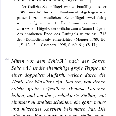
Der östliche Seitenflügel war so baufällig, dass er
1745 zunächst bis zum Fundament abgetragen und
passend zum westlichen Seitenflügel zweistöckig
wieder aufgebaut wurde. Damit wurde der westliche
zum »Alten Flügel«, der östliche zum »Neuen Flügel«.
Am nördlichen Ende des Ostflügels wurde bis 1748
der »Komödiensaal« eingerichtet. (Manger 1789, Bd.
1, S. 42, 43. –
Giersberg 1998
, S. 60, 61). (
S. H.
)
Mitten vor dem Schloß
nach der Garten
[,]
Seite zu
ist die ehemahlige große Treppe mit
[,]
einer doppelten Auffarth, welche durch die
Zierde der künstlichste
Statuen
, von denen
[n]
etliche große crÿstallene
Ovale=
Laternen
halten, und um die geschickteste Stellung mit
einander zu streiten scheinen, ein gantz neües
und reitzendes Ansehen bekommen hat. Die
aller erste Figur nach unten zu, stellet einen