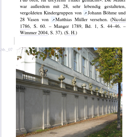
war außerdem mit 28, sehr lebendig gestalteten,
vergoldeten Kindergruppen von
Johann Böhme und
28 Vasen von
Matthias Müller versehen. (
Nicolai
1786
, S. 60. – Manger 1789, Bd. 1, S. 44–46. –
Wimmer 2004
, S. 37). (
S. H.
)