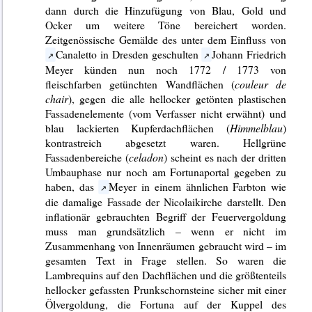
dann durch die Hinzufügung von Blau, Gold und
Ocker um weitere Töne bereichert worden.
Zeitgenössische Gemälde des unter dem Einfluss von
Canaletto in Dresden geschulten
Johann Friedrich
Meyer künden nun noch 1772 / 1773 von
fleischfarben getünchten Wandflächen (
couleur de
chair
), gegen die alle hellocker getönten plastischen
Fassadenelemente (vom Verfasser nicht erwähnt) und
blau lackierten Kupferdachflächen (
Himmelblau
)
kontrastreich abgesetzt waren. Hellgrüne
Fassadenbereiche (
celadon
) scheint es nach der dritten
Umbauphase nur noch am Fortunaportal gegeben zu
haben, das
Meyer in einem ähnlichen Farbton wie
die damalige Fassade der Nicolaikirche darstellt. Den
inflationär gebrauchten Begriff der Feuervergoldung
muss man grundsätzlich – wenn er nicht im
Zusammenhang von Innenräumen gebraucht wird – im
gesamten Text in Frage stellen. So waren die
Lambrequins auf den Dachflächen und die größtenteils
hellocker gefassten Prunkschornsteine sicher mit einer
Ölvergoldung, die Fortuna auf der Kuppel des