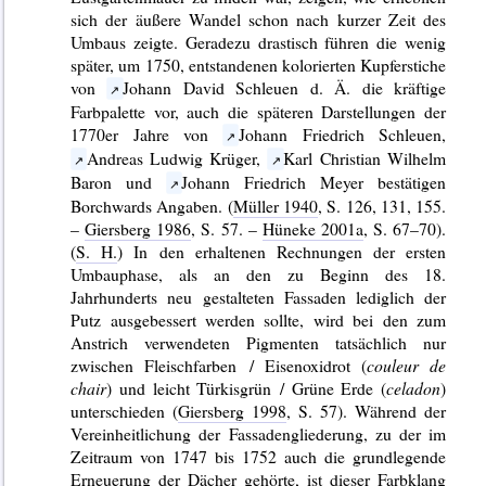
sich der äußere Wandel schon nach kurzer Zeit des
Umbaus zeigte. Geradezu drastisch führen die wenig
später, um 1750, entstandenen kolorierten Kupferstiche
von
Johann David Schleuen d. Ä. die kräftige
Farbpalette vor, auch die späteren Darstellungen der
1770er Jahre von
Johann Friedrich Schleuen,
Andreas Ludwig Krüger,
Karl Christian Wilhelm
Baron und
Johann Friedrich Meyer bestätigen
Borchwards Angaben. (
Müller 1940
, S. 126, 131, 155.
–
Giersberg 1986
, S. 57. –
Hüneke 2001a
, S. 67–70).
(
S. H.
) In den erhaltenen Rechnungen der ersten
Umbauphase, als an den zu Beginn des 18.
Jahrhunderts neu gestalteten Fassaden lediglich der
Putz ausgebessert werden sollte, wird bei den zum
Anstrich verwendeten Pigmenten tatsächlich nur
zwischen Fleischfarben / Eisenoxidrot (
couleur de
chair
) und leicht Türkisgrün / Grüne Erde (
celadon
)
unterschieden (
Giersberg 1998
, S. 57). Während der
Vereinheitlichung der Fassadengliederung, zu der im
Zeitraum von 1747 bis 1752 auch die grundlegende
Erneuerung der Dächer gehörte, ist dieser Farbklang