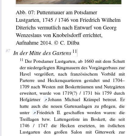
Abb. 07
: Puttenmauer am Potsdamer
Lustgarten, 1745 / 1746 von Friedrich Wilhelm
Diterichs vermutlich nach Entwurf von Georg
Wenzeslaus von Knobelsdorff errichtet,
Aufnahme 2014. © C. Dilba
In der Mitte des Gartens
Der Potsdamer Lustgarten, ab 1660 mit dem Schutt
der niedergelegten Ringmauern des Vorgängerbaus zur
Havel vergrößert, nach französischem Vorbild mit
Parterre und Heckenquartieren gestaltet und 1704–
1709 nach Westen mit Bosketträumen und Nutzgärten
erweitert, wurde von 1719(?) / 1731 bis 1759 durch
Hofgärtner
Johann Michael Krämpel betreut. Er
hatte auch die neuen Gartenanlagen zu pflegen, die
unter
Friedrich II. geschaffen worden waren: die
Treillagen bzw. Lattengerüste im Boskett, die seit
1746 / 1747 die Hecken ersetzten, im östlichen
Lustgarten den großen Salon mit Gitterwerk zur