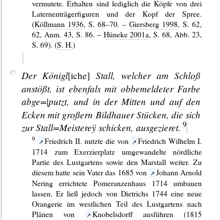
vermutete. Erhalten sind lediglich die Köpfe von drei
Laternenträgerfiguren und der Kopf der Spree.
(
Köllmann 1936
, S. 68–70. –
Giersberg 1998
, S. 62,
62, Anm. 43, S. 86. –
Hüneke 2001a
, S. 68, Abb. 23,
S. 69). (
S. H.
)
Der Königl
Stall, welcher am Schloß
[iche]
anstößt, ist ebenfals mit obbemeldeter Farbe
abge=
putzt, und in der Mitten und auf den
|
Ecken mit großern Bildhauer Stücken, die sich
zur Stall=Meistereÿ schicken, ausgezieret.
Friedrich II. nutzte die von
Friedrich Wilhelm I.
1714 zum Exerzierplatz umgewandelte nördliche
Partie des Lustgartens sowie den Marstall weiter. Zu
diesem hatte sein Vater das 1685 von
Johann Arnold
Nering errichtete Pomeranzenhaus 1714 umbauen
lassen. Er ließ jedoch von Dietrichs 1744 eine neue
Orangerie im westlichen Teil des Lustgartens nach
Plänen von
Knobelsdorff ausführen (1815