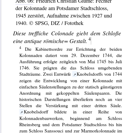
Abb. 06
: Friedrich Christian Glume: Fechter
der Kolonnade am Potsdamer Stadtschloss,
1945 zerstört, Aufnahme zwischen 1927 und
1940. © SPSG, DIZ / Fotothek
Diese treffliche
Colonade
giebt dem Schloße
eine
antique
römische= Gestalt.
Die Kabinettsordre zur Errichtung der beiden
Kolonnaden datiert vom 29. Dezember 1744, die
Ausführung erfolgte zeitgleich von Mai 1745 bis Juli
1746. Sie prägten die das Schloss umgebenden
Stadträume. Zwei Entwürfe
Knobelsdorffs von 1744
zeigen die Entwicklung von einer Kolonnade mit
einfachen Säulenstellungen zu der statisch günstigeren
Anordnung mit gekoppelten Säulenpaaren. Die
historischen Darstellungen überliefern noch an vier
Stellen die Verstärkung mit einer dritten Säule.
Knobelsdorff bildete in einer Reihe von
Kolonnadenbauwerken, beginnend am Schloss
Rheinsberg und dem Potsdamer Stadtschloss bis hin
zum Schloss Sanssouci und zur Marmorkolonnade im