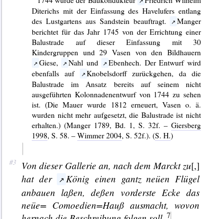
Diterichs mit der Einfassung des Havelufers entlang
des Lustgartens aus Sandstein beauftragt.
Manger
berichtet für das Jahr 1745 von der Errichtung einer
Balustrade auf dieser Einfassung mit 30
Kindergruppen und 29 Vasen von den Bildhauern
Giese,
Nahl und
Ebenhech. Der Entwurf wird
ebenfalls auf
Knobelsdorff zurückgehen, da die
Balustrade im Ansatz bereits auf seinem nicht
ausgeführten Kolonnadenentwurf von 1744 zu sehen
ist. (Die Mauer wurde 1812 erneuert, Vasen o. ä.
wurden nicht mehr aufgesetzt, die Balustrade ist nicht
erhalten.) (Manger 1789, Bd. 1, S. 32f. –
Giersberg
1998
, S. 58. –
Wimmer 2004
, S. 52f.). (
S. H.
)
Von dieser
Gallerie
an, nach dem Marckt zu
[,]
hat der
König einen gantz neüen Flügel
anbauen laßen, deßen vorderste Ecke das
neüe=
Comoedien=
Hauß ausmacht, wovon
hernach die Beschreibung folgen soll.