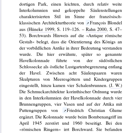
dortigen Park, einen leichten, durch relativ weite
Interkolumnien und gekoppelte Säulenstellungen
charakterisierten Stil im Sinne der französisch-
klassischen Architekturtheorie von
François Blondel
aus (
Hüneke 1999
, S. 119–126. –
Rahn 2000
, S. 47–
53). Borchwards Hinweis auf die »Antique römische
Gestalt« belegt, dass die Orientierung des Königs an
der vorbildlichen Antike in ihrer Bedeutung verstanden
wurde. Die hier erwähnte, später so genannte
Havelkolonnade führte von der südöstlichen
Schlossecke als östliche Lustgartenbegrenzung entlang
der Havel. Zwischen acht Säulenpaaren waren
Skulpturen von Meeresgöttern und Kindergruppen
eingestellt, hinzu kamen vier Schalenbrunnen. (
J. W.
)
Die Schmuckarchitektur korinthischer Ordnung wurde
in den Interkolumnien der Havelkolonnade durch vier
Brunnengruppen, vier Vasen und auf der Attika mit
Puttengruppen von
Friedrich Christian Glume
ergänzt. Die Kolonnade wurde beim Bombenangriff im
April 1945 zerstört und 1960 beseitigt. Bei den
»römischen Ringern« irrt Borchward. Sie befanden