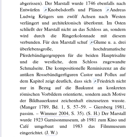
abgerissen). Der Marstall wurde 1746 ebenfalls nach
Entwürfen
Knobelsdorffs und Plänen
Andreas
Ludwig Krügers um zwölf Achsen nach Westen
verlängert und architektonisch überformt. Im Osten
schließt der Marstall nicht an das Schloss an, sondern
wird durch die Ringerkolonnade mit diesem
verbunden. Für den Marstall schuf
Glume u. a. drei
überlebensgroße, hochdramatische
Pferdebändigergruppen für die beiden Hauptrisalite
und die westliche, dem Schloss zugewandte
Schmalseite. Die kompositionelle Reminiszenz an die
antiken Rossebändigerfiguren Castor und Pollux auf
dem Kapitol zeigt deutlich, dass sich
Friedrich nicht
nur in Bezug auf die Baukunst an konkreten
römischen Vorbildern orientierte, sondern auch Motive
der Bildhauerkunst zeichenhaft einzusetzen wusste.
(Manger 1789, Bd. 1, S. 57–59. –
Giersberg 1981
,
passim. –
Wimmer 2004
, S. 35). (
S. H.
) Der Marstall
wurde 1923 Garnisonmuseum, ab 1981 zum Kino und
Café umgebaut und 1983 das Filmmuseum
eingerichtet. (
J. W.
)