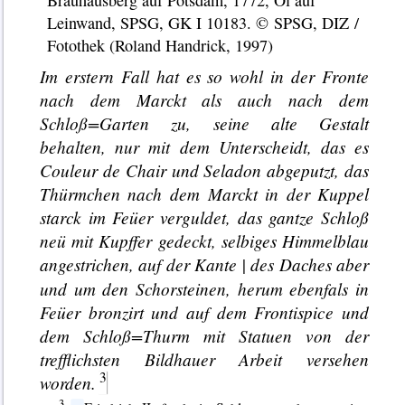
Brauhausberg auf Potsdam, 1772, Öl auf
Leinwand, SPSG, GK I 10183. © SPSG, DIZ /
Fotothek (Roland Handrick, 1997)
Im erstern Fall hat es so wohl in der
Fronte
nach dem Marckt als auch nach dem
Schloß=Garten zu, seine alte Gestalt
behalten, nur mit dem Unterscheidt, das es
Couleur de Chair
und
Seladon
abgeputzt, das
Thürmchen nach dem Marckt in der Kuppel
starck im Feüer verguldet, das gantze Schloß
neü mit Kupffer gedeckt, selbiges Himmelblau
angestrichen, auf der Kante
des Daches aber
|
und um den Schorsteinen, herum ebenfals in
Feüer
bronzirt
und auf dem
Frontispice
und
dem Schloß=Thurm mit
Statuen
von der
trefflichsten Bildhauer Arbeit versehen
worden.