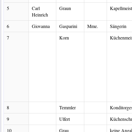
5
Carl
Graun
Kapellmeist
Heinrich
6
Giovanna
Gasparini
Mme.
Sängerin
7
Korn
Küchenmeis
8
Temmler
Konditorges
9
Ulfert
Küchenschr
10
Grau
keine Anga