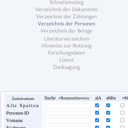
Schnelleinstieg
Verzeichnis der Dokumente
Verzeichnis der Zahlungen
Verzeichnis der Personen
Verzeichnis der Belege
Literaturverzeichnis
Hinweise zur Nutzung
Forschungsdaten
Lizenz
Danksagung
Suche
a|A
ab|ba
Benutzerhinweise
R
Alle Spalten
Personen-ID
Vorname
Nachname