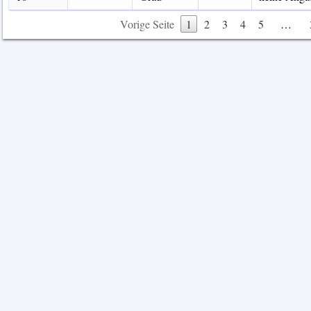
Vorige Seite
1
2
3
4
5
…