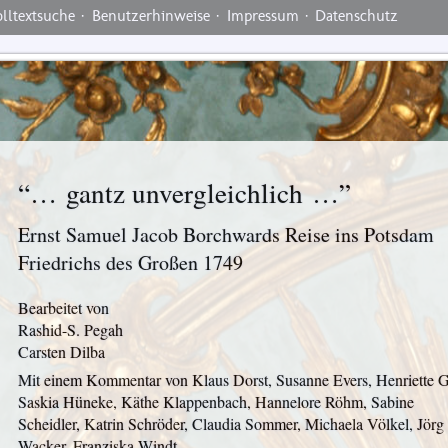
lltextsuche
·
Benutzerhinweise
·
Impressum
·
Datenschutz
“… gantz unvergleichlich …”
Ernst Samuel Jacob Borchwards Reise ins Potsdam
Friedrichs des Großen 1749
Bearbeitet von
Rashid-S. Pegah
Carsten Dilba
Mit einem Kommentar von Klaus Dorst, Susanne Evers, Henriette G
Saskia Hüneke, Käthe Klappenbach, Hannelore Röhm, Sabine
Scheidler, Katrin Schröder, Claudia Sommer, Michaela Völkel, Jörg
Wacker, Franziska Windt