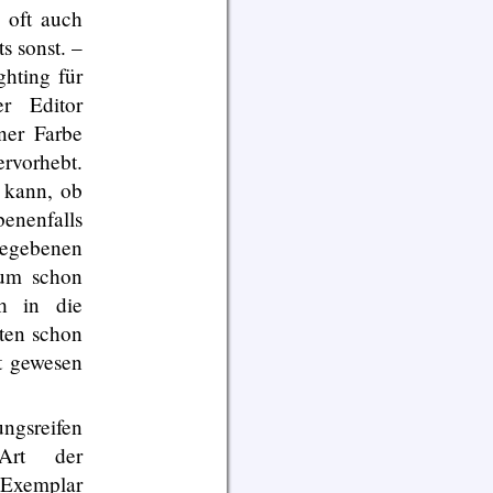
 oft auch
s sonst. –
hting für
r Editor
ner Farbe
vorhebt.
 kann, ob
enenfalls
gegebenen
 um schon
h in die
ten schon
t gewesen
ngsreifen
 Art der
 Exemplar