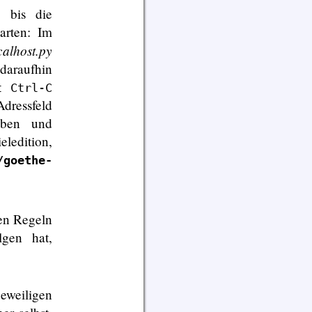
 bis die
tarten: Im
calhost.py
daraufhin
t Ctrl-C
ressfeld
ben und
eledition,
/goethe-
en Regeln
lgen hat,
jeweiligen