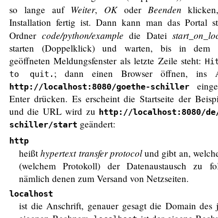
Weiter
OK
Beenden
so lange auf
,
oder
klicken,
Installation fertig ist. Dann kann man das Portal s
code/python/example
start_on_lo
Ordner
die Datei
starten (Doppelklick) und warten, bis in dem 
geöffneten Meldungsfenster als letzte Zeile steht:
Hi
; dann einen Browser öffnen, ins Ad
to quit.
einge
http://localhost:8080/goethe-schiller
Enter drücken. Es erscheint die Startseite der Beispi
und die URL wird zu
http://localhost:8080/de
geändert:
schiller/start
http
hypertext transfer protocol
heißt
und gibt an, welch
(welchem Protokoll) der Datenaustausch zu fo
nämlich denen zum Versand von Netzseiten.
localhost
ist die Anschrift, genauer gesagt die Domain des 