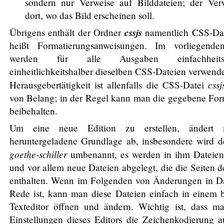
sondern nur Verweise auf Bilddateien; der Verw
dort, wo das Bild erscheinen soll.
cssjs
Übrigens enthält der Ordner
namentlich CSS-Dat
heißt Formatierungsanweisungen. Im vorliegend
werden für alle Ausgaben einfachhei
einheitlichkeitshalber dieselben CSS-Dateien verwende
cssj
Herausgebertätigkeit ist allenfalls die CSS-Datei
von Belang; in der Regel kann man die gegebene For
beibehalten.
Um eine neue Edition zu erstellen, ändert
heruntergeladene Grundlage ab, insbesondere wird d
goethe-schiller
umbenannt, es werden in ihm Dateien
und vor allem neue Dateien abgelegt, die die Seiten d
enthalten. Wenn im Folgenden von Änderungen in Da
Rede ist, kann man diese Dateien einfach in einem b
Texteditor öffnen und ändern. Wichtig ist, dass m
Einstellungen dieses Editors die Zeichenkodierung 