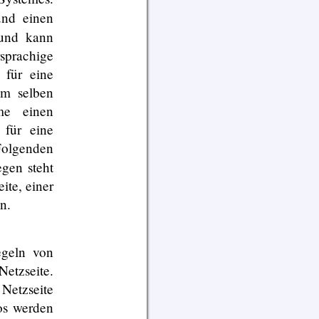
nd einen
 und kann
rachige
 für eine
om selben
me einen
 für eine
Folgenden
gen steht
ite, einer
n.
egeln von
Netzseite.
etzseite
os werden