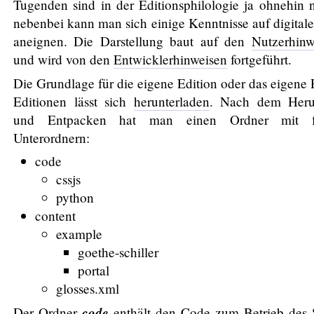
Tugenden sind in der Editionsphilologie ja ohnehin 
nebenbei kann man sich einige Kenntnisse auf digital
aneignen. Die Darstellung baut auf den
Nutzerhinw
und wird von den
Entwicklerhinweisen
fortgeführt.
Die Grundlage für die eigene Edition oder das eigene 
Editionen lässt sich
herunterladen
. Nach dem Heru
und Entpacken hat man einen Ordner mit f
Unterordnern:
code
cssjs
python
content
example
goethe-schiller
portal
glosses.xml
code
Der Ordner
enthält den Code zum Betrieb des 