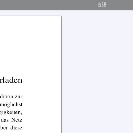
言語
rladen
dition zur
 möglichst
igkeiten,
 das Netz
Aber diese