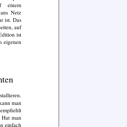
uf einem
 ans Netz
r ist. Das
eiten, auf
dition ist
m eigenen
hten
allieren.
e kann man
empfiehlt
g. Hat man
an einfach