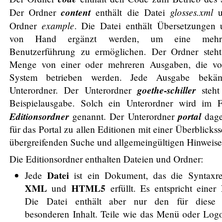
content
glosses.xml
Der Ordner
enthält die Datei
u
example
Ordner
. Die Datei enthält Übersetzungen
von Hand ergänzt werden, um eine mehrsp
Benutzerführung zu ermöglichen. Der Ordner steht
Menge von einer oder mehreren Ausgaben, die v
System betrieben werden. Jede Ausgabe bekä
goethe-schiller
Unterordner. Der Unterordner
steht
Beispielausgabe. Solch ein Unterordner wird im 
Editionsordner
portal
genannt. Der Unterordner
dage
für das Portal zu allen Editionen mit einer Überblicksse
übergreifenden Suche und allgemeingültigen Hinweise
Die Editionsordner enthalten Dateien und Ordner:
Datei
Jede
ist ein Dokument, das die Syntaxr
XML
HTML5
und
erfüllt. Es entspricht einer 
Die Datei enthält aber nur den für diese N
besonderen Inhalt. Teile wie das Menü oder Log