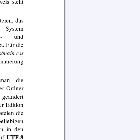
eis steht
eien, das
en System
ts- und
t. Für die
s/main.css
matierung
 man die
er Ordner
 geändert
er Edition
teien die
eliebigen
an in den
UTF-8
auf