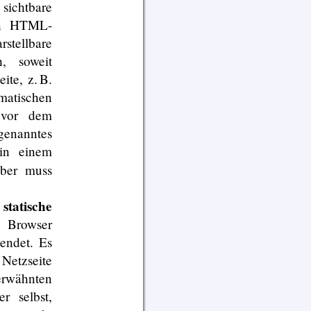
sichtbare
in HTML-
stellbare
, soweit
ite, z. B.
matischen
 vor dem
genanntes
 in einem
eber muss
statische
e
n Browser
endet. Es
 Netzseite
erwähnten
 selbst,