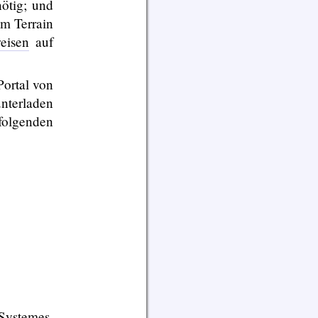
nötig; und
em Terrain
eisen
auf
Portal von
nterladen
olgenden
Systemes.