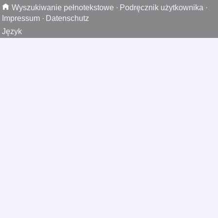
Wyszukiwanie pełnotekstowe
·
Podręcznik użytkownika
·
Impressum
·
Datenschutz
Język