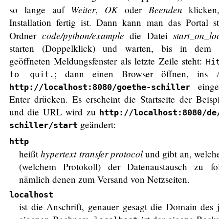
Weiter
OK
Beenden
so lange auf
,
oder
klicken,
Installation fertig ist. Dann kann man das Portal s
code/python/example
start_on_lo
Ordner
die Datei
starten (Doppelklick) und warten, bis in dem 
geöffneten Meldungsfenster als letzte Zeile steht:
Hi
; dann einen Browser öffnen, ins Ad
to quit.
einge
http://localhost:8080/goethe-schiller
Enter drücken. Es erscheint die Startseite der Beispi
und die URL wird zu
http://localhost:8080/de
geändert:
schiller/start
http
hypertext transfer protocol
heißt
und gibt an, welch
(welchem Protokoll) der Datenaustausch zu fo
nämlich denen zum Versand von Netzseiten.
localhost
ist die Anschrift, genauer gesagt die Domain des 