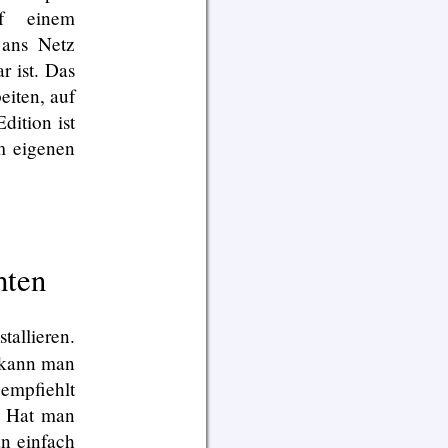
uf einem
 ans Netz
r ist. Das
eiten, auf
dition ist
m eigenen
hten
allieren.
e kann man
empfiehlt
g. Hat man
an einfach