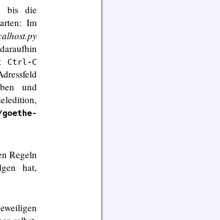
 bis die
tarten: Im
calhost.py
daraufhin
t Ctrl-C
ressfeld
ben und
eledition,
/goethe-
en Regeln
lgen hat,
jeweiligen