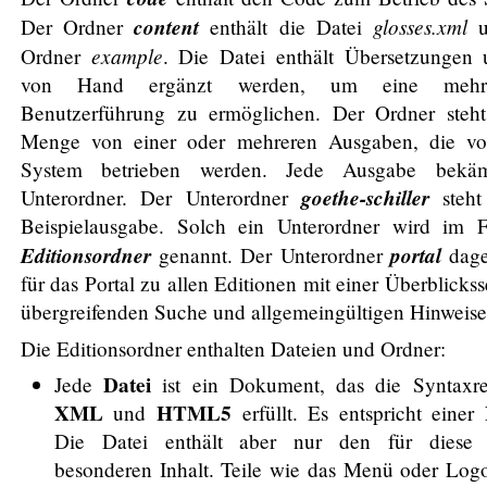
content
glosses.xml
Der Ordner
enthält die Datei
u
example
Ordner
. Die Datei enthält Übersetzungen
von Hand ergänzt werden, um eine mehrsp
Benutzerführung zu ermöglichen. Der Ordner steht
Menge von einer oder mehreren Ausgaben, die v
System betrieben werden. Jede Ausgabe bekä
goethe-schiller
Unterordner. Der Unterordner
steht
Beispielausgabe. Solch ein Unterordner wird im 
Editionsordner
portal
genannt. Der Unterordner
dage
für das Portal zu allen Editionen mit einer Überblicksse
übergreifenden Suche und allgemeingültigen Hinweise
Die Editionsordner enthalten Dateien und Ordner:
Datei
Jede
ist ein Dokument, das die Syntaxr
XML
HTML5
und
erfüllt. Es entspricht einer 
Die Datei enthält aber nur den für diese N
besonderen Inhalt. Teile wie das Menü oder Log