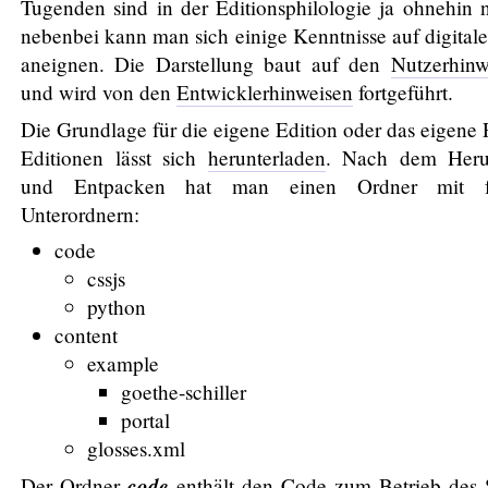
Tugenden sind in der Editionsphilologie ja ohnehin 
nebenbei kann man sich einige Kenntnisse auf digital
aneignen. Die Darstellung baut auf den
Nutzerhinw
und wird von den
Entwicklerhinweisen
fortgeführt.
Die Grundlage für die eigene Edition oder das eigene 
Editionen lässt sich
herunterladen
. Nach dem Heru
und Entpacken hat man einen Ordner mit f
Unterordnern:
code
cssjs
python
content
example
goethe-schiller
portal
glosses.xml
code
Der Ordner
enthält den Code zum Betrieb des 