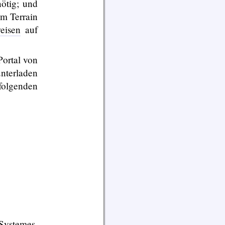
nötig; und
em Terrain
eisen
auf
Portal von
nterladen
olgenden
Systemes.