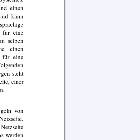
nd einen
 und kann
rachige
 für eine
om selben
me einen
 für eine
Folgenden
gen steht
ite, einer
n.
egeln von
Netzseite.
etzseite
os werden