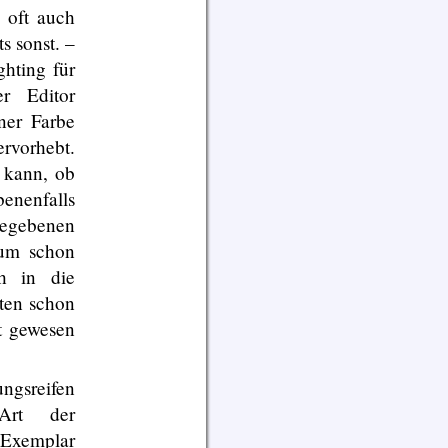
 oft auch
s sonst. –
hting für
r Editor
ner Farbe
vorhebt.
 kann, ob
enenfalls
gegebenen
 um schon
h in die
ten schon
t gewesen
ngsreifen
 Art der
 Exemplar