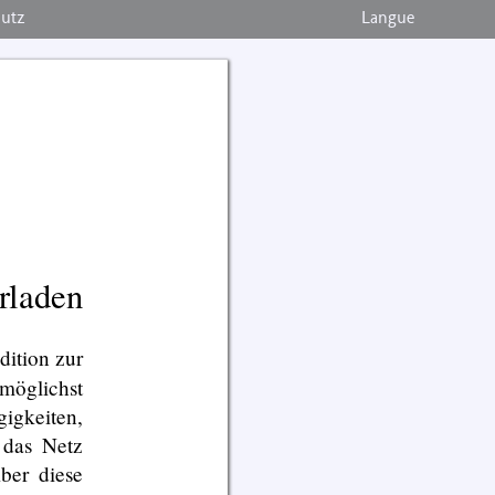
hutz
Langue
rladen
dition zur
 möglichst
igkeiten,
 das Netz
Aber diese