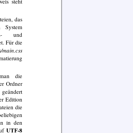
eis steht
eien, das
en System
ts- und
t. Für die
s/main.css
matierung
 man die
er Ordner
 geändert
er Edition
teien die
eliebigen
an in den
UTF-8
auf