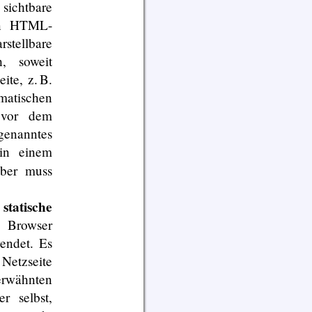
sichtbare
in HTML-
stellbare
, soweit
ite, z. B.
matischen
 vor dem
genanntes
 in einem
eber muss
statische
e
n Browser
endet. Es
 Netzseite
erwähnten
 selbst,