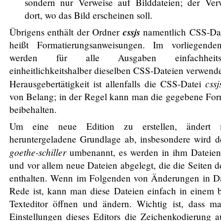
sondern nur Verweise auf Bilddateien; der Verw
dort, wo das Bild erscheinen soll.
cssjs
Übrigens enthält der Ordner
namentlich CSS-Dat
heißt Formatierungsanweisungen. Im vorliegend
werden für alle Ausgaben einfachhei
einheitlichkeitshalber dieselben CSS-Dateien verwende
cssj
Herausgebertätigkeit ist allenfalls die CSS-Datei
von Belang; in der Regel kann man die gegebene For
beibehalten.
Um eine neue Edition zu erstellen, ändert
heruntergeladene Grundlage ab, insbesondere wird d
goethe-schiller
umbenannt, es werden in ihm Dateien
und vor allem neue Dateien abgelegt, die die Seiten d
enthalten. Wenn im Folgenden von Änderungen in Da
Rede ist, kann man diese Dateien einfach in einem b
Texteditor öffnen und ändern. Wichtig ist, dass m
Einstellungen dieses Editors die Zeichenkodierung 